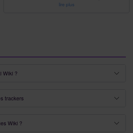
lire plus
i Wiki ?
es trackers
es Wiki ?