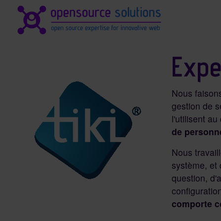
Identité du site, navigation, 
Navigation et fonctionnali
Expe
Nous faison
gestion de s
l'utilisent a
de personne
Nous travail
système, et 
question, d'
configuratio
comporte co