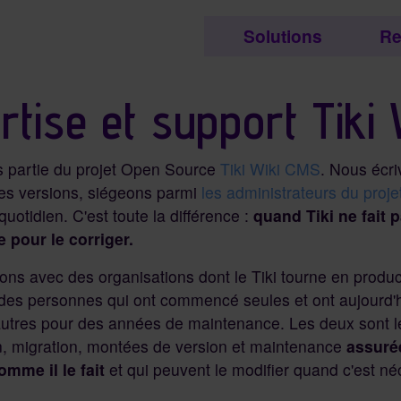
etc..
Solutions
Re
tés et contenu associés
rtise et support Tiki 
s partie du projet Open Source
Tiki Wiki CMS
. Nous écri
es versions, siégeons parmi
les administrateurs du proje
u quotidien. C'est toute la différence :
quand Tiki ne fait
 pour le corriger.
lons avec des organisations dont le Tiki tourne en produ
des personnes qui ont commencé seules et ont aujourd'h
autres pour des années de maintenance. Les deux sont le
n, migration, montées de version et maintenance
assuré
mme il le fait
et qui peuvent le modifier quand c'est né