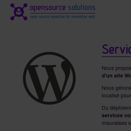
Identité du site, navigation, 
Navigation et fonctionnali
Servi
Nous proposo
d'un site W
Nous gérons 
localisé pou
Du déploieme
services vo
mauvaises s