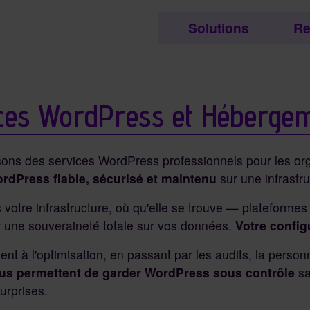
etc..
Solutions
Re
tés et contenu associés
ces WordPress et Hébergem
ns des services WordPress professionnels pour les organ
ordPress fiable, sécurisé et maintenu
sur une infrastr
votre infrastructure, où qu'elle se trouve — plateforme
r une souveraineté totale sur vos données.
Votre config
nt à l'optimisation, en passant par les audits, la person
us permettent de garder WordPress sous contrôle
sa
urprises.