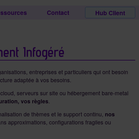
ssources
Contact
Hub Client
ent Infogéré
isations, entreprises et particuliers qui ont besoin
ucture adaptée à vos besoins.
s cloud, serveurs sur site ou hébergement bare-metal
uration, vos règles
.
nalisation de thèmes et le support continu,
nos
ns approximations, configurations fragiles ou