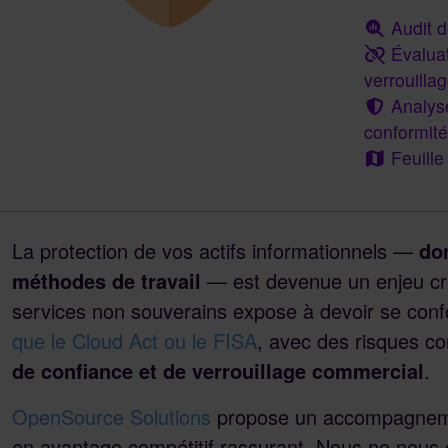
Audit 
Évaluat
verrouilla
Analyse
conformité
Feuille
La protection de vos actifs informationnels —
don
méthodes de travail
— est devenue un enjeu crit
services non souverains expose à devoir se con
que le Cloud Act ou le FISA
, avec des risques c
de confiance et de verrouillage commercial
.
OpenSource Solutions
propose un accompagnemen
en avantage compétitif rassurant. Nous ne nous 