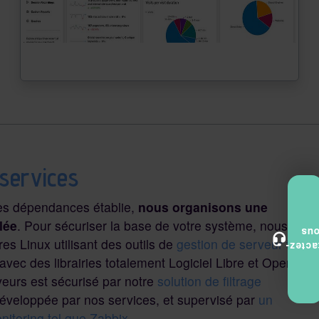
services
des dépendances établie,
nous organisons une
lée
. Pour sécuriser la base de votre système, nous
no
es Linux utilisant des outils de
gestion de serveur tel
Contac
avec des librairies totalement Logiciel Libre et Open
veurs est sécurisé par notre
solution de filtrage
éveloppée par nos services, et supervisé par
un
nitoring tel que Zabbix
.