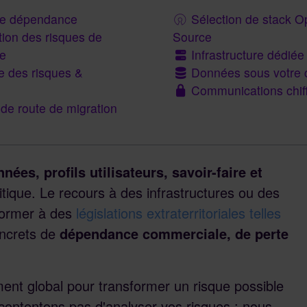
de dépendance
Sélection de stack O
ion des risques de
Source
ge
Infrastructure dédiée
 des risques &
Données sous votre c
Communications chif
 de route de migration
nées, profils utilisateurs, savoir-faire et
ique. Le recours à des infrastructures ou des
former à des
législations extraterritoriales telles
oncrets de
dépendance commerciale, de perte
t global pour transformer un risque possible
contentons pas d'analyser vos risques : nous