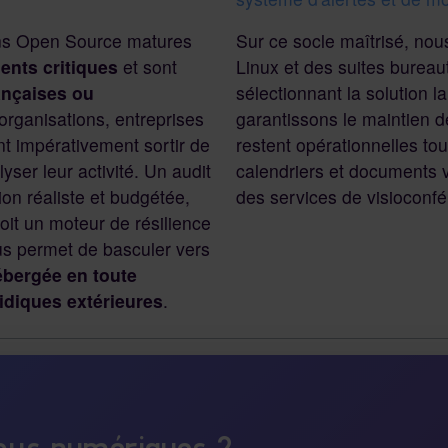
ions Open Source matures
Sur ce socle maîtrisé, nou
ents critiques
et sont
Linux et des suites bureaut
ançaises ou
sélectionnant la solution l
rganisations, entreprises
garantissons le maintien 
ent impérativement sortir de
restent opérationnelles to
yser leur activité. Un audit
calendriers et documents 
ion réaliste et budgétée,
des services de visioconfé
soit un moteur de résilience
us permet de basculer vers
ébergée en toute
ridiques extérieures
.