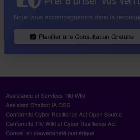
Prêt à briser vos ver
Nous vous accompagnerons dans la reconquê
Planifier une Consultation Gratuite
En-tête du bas de page
Informations sur le site, lie
Assistance et Services Tiki Wiki
Assistant Chatbot IA OSS
Conformité Cyber Resilience Act Open Source
Conformité Tiki Wiki et Cyber Resilience Act
Conseil en souveraineté numérique