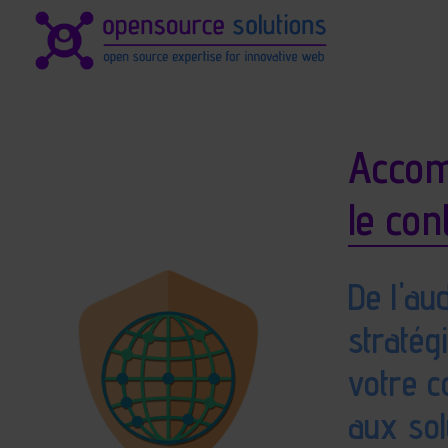
Identité du site, navigation, 
Navigation et fonctionnali
Accom
le con
De l'au
stratég
votre c
aux sol