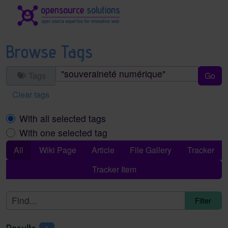
Site identity, navigation, etc.
Navigation and related functionality an
Browse Tags
Tags
Clear tags
With all selected tags
With one selected tag
All
Wiki Page
Article
File Gallery
Tracker
Tracker Item