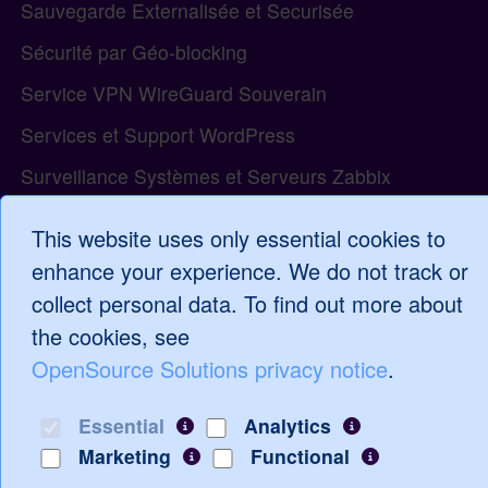
Sauvegarde Externalisée et Securisée
Sécurité par Géo-blocking
Service VPN WireGuard Souverain
Services et Support WordPress
Surveillance Systèmes et Serveurs Zabbix
Tiki Wiki Générateur d'Application Web
This website uses only essential cookies to
Tutoriels vidéo Tiki Wiki
enhance your experience. We do not track or
Visioconférence Privée Jitsi
collect personal data. To find out more about
the cookies, see
OpenSource Solutions privacy notice
.
Connexion
Essential
Analytics
Marketing
Functional